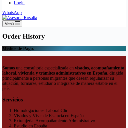
Login
WhatsApp
Menú
Order History
Medios de Pago
:
Somos
una consultoría especializada en
visados, acompañamiento
laboral, vivienda y trámites administrativos en España
, dirigida
principalmente a personas migrantes que desean regularizar su
situación, formarse, estudiar o integrarse de manera estable en el
país.
Servicios
Homologaciones Laboral Clic
Visados y Visas de Estancia en España
Extranjería. Acompañamiento Administrativo
Estudio en España