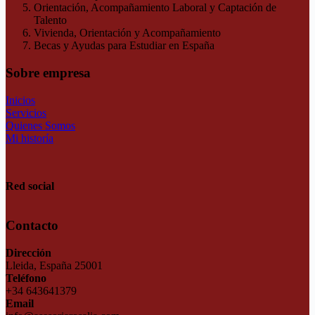
Orientación, Acompañamiento Laboral y Captación de
Talento
Vivienda, Orientación y Acompañamiento
Becas y Ayudas para Estudiar en España
Sobre empresa
Inicios
Servicios
Quienes Somos
Mi historía
Red social
Contacto
Dirección
Lleida, España 25001
Teléfono
+34 643641379
Email