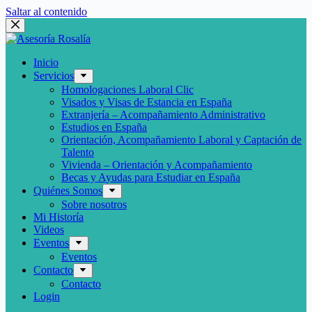
Saltar al contenido
Inicio
Servicios
Homologaciones Laboral Clic
Visados y Visas de Estancia en España
Extranjería – Acompañamiento Administrativo
Estudios en España
Orientación, Acompañamiento Laboral y Captación de
Talento
Vivienda – Orientación y Acompañamiento
Becas y Ayudas para Estudiar en España
Quiénes Somos
Sobre nosotros
Mi Historía
Videos
Eventos
Eventos
Contacto
Contacto
Login