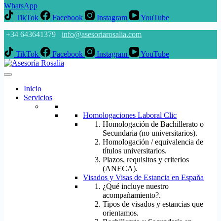
WhatsApp
TikTok
Facebook
Instagram
YouTube
+34 643641379
info@asesoriarosalia.com
TikTok
Facebook
Instagram
YouTube
Inicio
Servicios
Homologaciones Laboral Clic
Homologación de Bachillerato o
Secundaria (no universitarios).
Homologación / equivalencia de
títulos universitarios.
Plazos, requisitos y criterios
(ANECA).
Visados y Visas de Estancia en España
¿Qué incluye nuestro
acompañamiento?.
Tipos de visados y estancias que
orientamos.